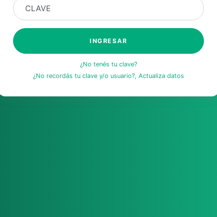
CLAVE
INGRESAR
¿No tenés tu clave?
¿No recordás tu clave y/o usuario?, Actualiza datos